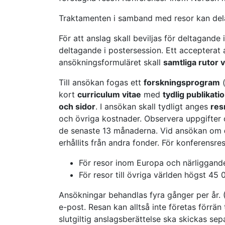
Traktamenten i samband med resor kan dela
För att anslag skall beviljas för deltagande
deltagande i postersession. Ett accepterat a
ansökningsformuläret skall
samtliga rutor v
Till ansökan fogas ett
forskningsprogram
(
kort
curriculum vitae
med
tydlig publikatio
och sidor
. I ansökan skall tydligt anges
res
och övriga kostnader. Observera uppgifter 
de senaste 13 månaderna. Vid ansökan om
erhållits från andra fonder. För konferensre
För resor inom Europa och närliggand
För resor till övriga världen högst 45 
Ansökningar behandlas fyra gånger per år.
e-post. Resan kan alltså inte företas förrä
slutgiltig anslagsberättelse ska skickas se