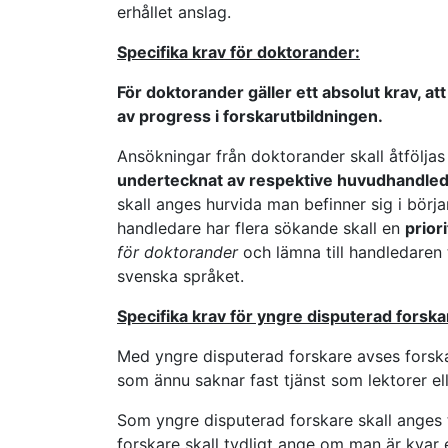
erhållet anslag.
Specifika krav för doktorander:
För doktorander gäller ett absolut krav, at
av progress i forskarutbildningen.
Ansökningar från doktorander skall åtfölja
undertecknat av respektive huvudhandle
skall anges hurvida man befinner sig i börja
handledare har flera sökande skall en
prior
för doktorander
och lämna till handledaren
svenska språket.
Specifika krav för yngre disputerad forska
Med yngre disputerad forskare avses forskar
som ännu saknar fast tjänst som lektorer el
Som yngre disputerad forskare skall anges t
forskare skall tydligt ange om man är kvar e