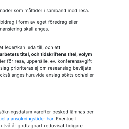
tnader som måltider i samband med resa.
idrag i form av eget föredrag eller
ansiering skall anges. I
 leder/kan leda till, och ett
arbetets titel, och tidskriftens titel, volym
r för resa, uppehälle, ev. konferensavgift
slag prioriteras ej om reseanslag beviljats
också anges huruvida anslag sökts och/eller
nsökningsdatum varefter besked lämnas per
uella ansökningstider här
. Eventuell
m två år godtagbart redovisat tidigare