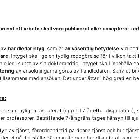
t minst ett arbete skall vara publicerat eller accepterat i 
s av
handledarintyg
, som är
av väsentlig betydelse
vid bed
dare
. Intyget skall ge en tydlig redogörelse för i vilken tak
n eller i slutet av sin doktorandtid. Intyget skall innehålla
itering
av ansökningarna göras av handledaren. Skriv ut bi
 tillsammans med ansökan. Det underlättar i hög grad en b
re:
e som nyligen disputerat (upp till 7 år efter disputation),
ler professorer. Beträffande 7-årsgräns tages hänsyn till sj
yp av tjänst, förordnandetid på denna tjänst och hur tjänst
ller ej på det ställe där man tidigare har disputerat samt 