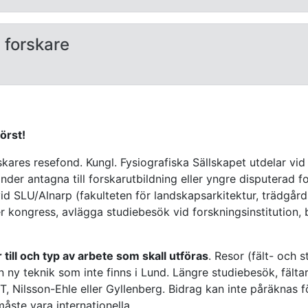
 forskare
örst!
ares resefond. Kungl. Fysiografiska Sällskapet utdelar vid t
nder antagna till forskarutbildning eller yngre disputerad f
 vid SLU/Alnarp (fakulteten för landskapsarkitektur, trädgå
 kongress, avlägga studiebesök vid forskningsinstitution, b
 till och typ av arbete som skall utföras
. Resor (fält- och 
 ny teknik som inte finns i Lund. Längre studiebesök, fältarb
, Nilsson-Ehle eller Gyllenberg. Bidrag kan inte påräknas f
åste vara internationella.