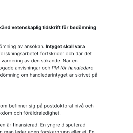
erkänd vetenskaplig tidskrift för bedömning
ömning av ansökan.
Intyget skall vara
t forskningsarbetet fortskrider och där det
 en värdering av den sökande. När en
fogade anvisningar och
PM för handledare
edömning om handledarintyget är skrivet på
 som befinner sig på postdoktoral nivå och
ukdom och föräldraledighet.
en är finansierad. En yngre disputerad
om man leder egen forskargrupp eller ej. En