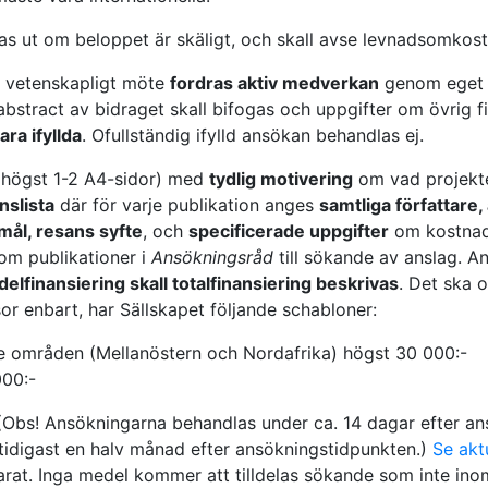
s ut om beloppet är skäligt, och skall avse levnadsomkos
 i vetenskapligt möte
fordras aktiv medverkan
genom eget b
bstract av bidraget skall bifogas och uppgifter om övrig fin
ara ifyllda
. Ofullständig ifylld ansökan
behandlas ej
.
högst 1-2 A4-sidor) med
tydlig motivering
om vad projektet
nslista
där för varje publikation anges
samtliga författare, 
mål, resans syfte
, och
specificerade uppgifter
om kostnade
om publikationer i
Ansökningsråd
till sökande av anslag. An
delfinansiering skall totalfinansiering beskrivas
. Det ska 
sor enbart, har Sällskapet följande schabloner:
e områden (Mellanöstern och Nordafrika) högst 30 000:-
000:-
 (Obs! Ansökningarna behandlas under ca. 14 dagar efter a
n tidigast en halv månad efter ansökningstidpunkten.)
Se akt
parat. Inga medel kommer att tilldelas sökande som inte ino