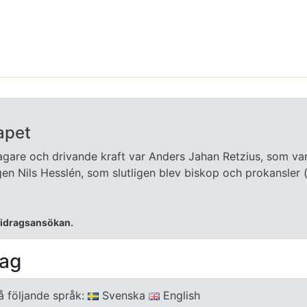
apet
tagare och drivande kraft var Anders Jahan Retzius, som var 
ogen Nils Hesslén, som slutligen blev biskop och prokansler 
 bidragsansökan.
lag
å följande språk:
Svenska
English