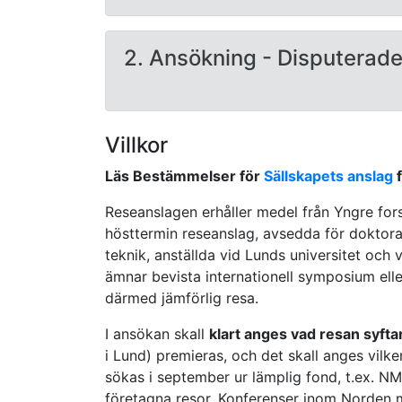
2.
Ansökning - Disputerade
Villkor
Läs Bestämmelser för
Sällskapets anslag
f
Reseanslagen erhåller medel från Yngre forsk
hösttermin reseanslag, avsedda för
doktora
teknik, anställda vid Lunds universitet och
ämnar bevista internationell symposium eller
därmed jämförlig resa.
I ansökan skall
klart anges vad resan syftar
i Lund) premieras, och det skall anges vilken
sökas i september ur lämplig fond, t.ex. NMT
företagna resor. Konferenser inom Norden m