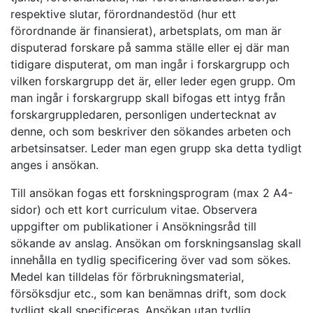
respektive slutar, förordnandestöd (hur ett
förordnande är finansierat), arbetsplats, om man är
disputerad forskare på samma ställe eller ej där man
tidigare disputerat, om man ingår i forskargrupp och
vilken forskargrupp det är, eller leder egen grupp. Om
man ingår i forskargrupp skall bifogas ett intyg från
forskargruppledaren, personligen undertecknat av
denne, och som beskriver den sökandes arbeten och
arbetsinsatser. Leder man egen grupp ska detta tydligt
anges i ansökan.
Till ansökan fogas ett forskningsprogram (max 2 A4-
sidor) och ett kort curriculum vitae. Observera
uppgifter om publikationer i Ansökningsråd till
sökande av anslag. Ansökan om forskningsanslag skall
innehålla en tydlig specificering över vad som sökes.
Medel kan tilldelas för förbrukningsmaterial,
försöksdjur etc., som kan benämnas drift, som dock
tydligt skall specificeras. Ansökan utan tydlig